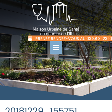
PRENEZ RENDEZ-VOUS AU 03 88 31 23 10
20181229_155751